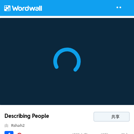
Describing People
共享
由
Rshah2