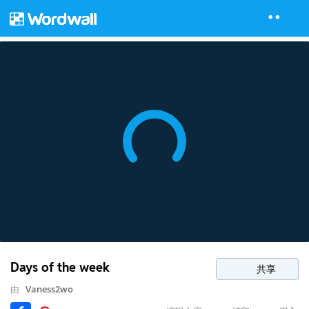
Days of the week
共享
由
Vaness2wo