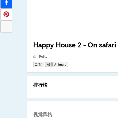
Happy House 2 - On safari
由
Petty
2. Tř.
AJ
Animals
排行榜
视觉风格