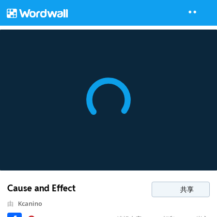
Cause and Effect
共享
由
Kcanino