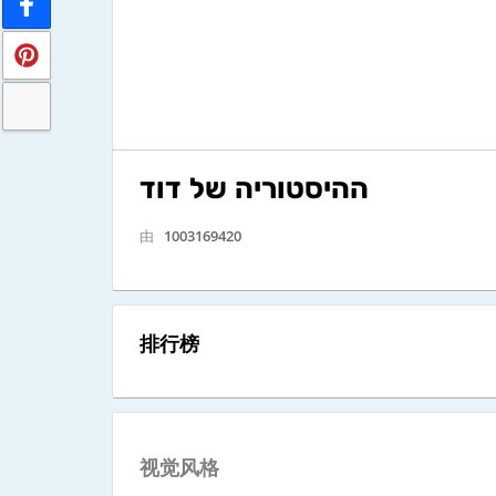
ההיסטוריה של דוד
由
1003169420
排行榜
视觉风格