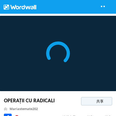
OPERAȚII CU RADICALI
共享
由
Mariastemate202