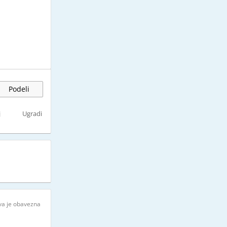
Podeli
j
Ugradi
ava je obavezna