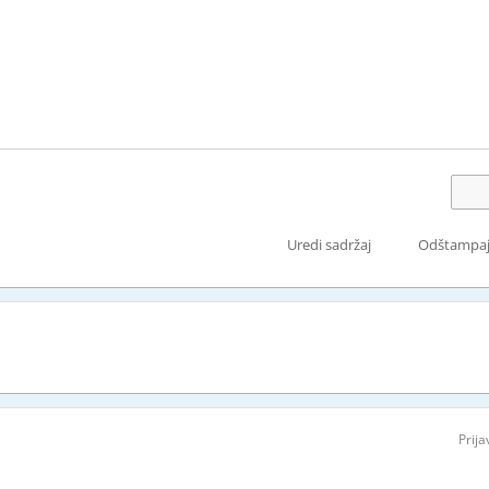
Uredi sadržaj
Odštampa
Prij