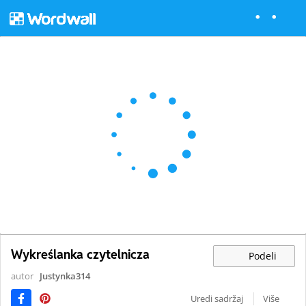
Wykreślanka czytelnicza
Podeli
autor
Justynka314
Uredi sadržaj
Više