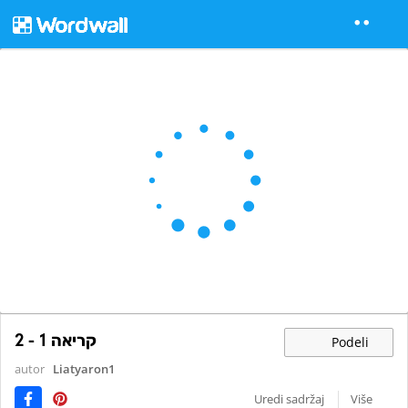
קריאה 1 - 2
Podeli
autor
Liatyaron1
Uredi sadržaj
Više