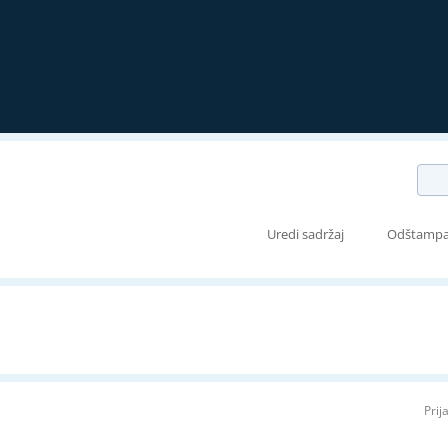
Uredi sadržaj
Odštampa
Prij