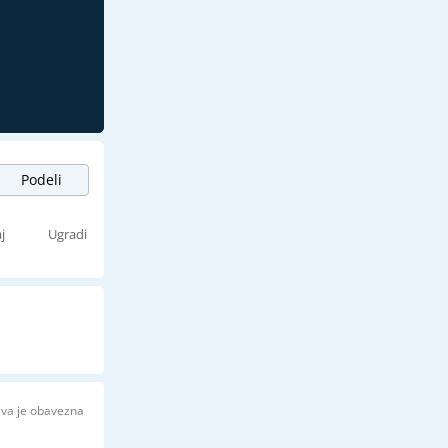
Podeli
j
Ugradi
ava je obavezna