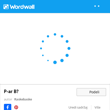
P-ar B?
Podeli
autor
Raskebaske
Uredi sadržaj
Više