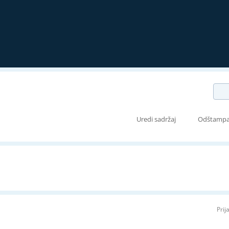
Uredi sadržaj
Odštampa
Prij