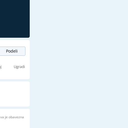
Podeli
j
Ugradi
ava je obavezna