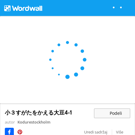
小３すがたをかえる大豆4-1
Podeli
autor
Kodurestockholm
Uredi sadržaj
Više