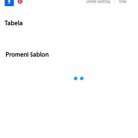
Uredi sadržaj
Više
Tabela
Promeni šablon