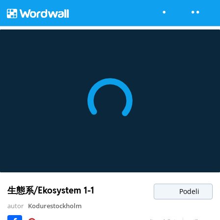
生態系/Ekosystem 1-1
Podeli
autor
Kodurestockholm