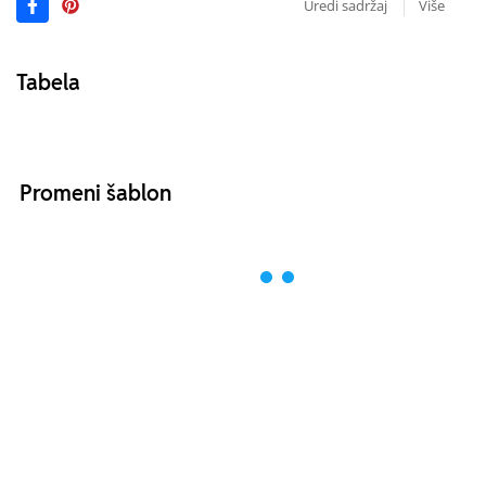
Uredi sadržaj
Više
Tabela
Promeni šablon