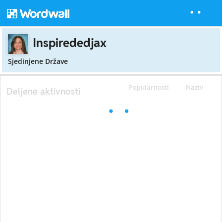
Inspirededjax
Sjedinjene Države
Popularnosti
Naziv
Deljene aktivnosti