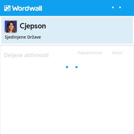
Cjepson
Sjedinjene Države
Popularnosti
Naziv
Deljene aktivnosti