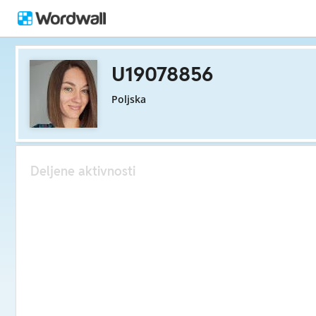
U19078856
Poljska
Deljene aktivnosti