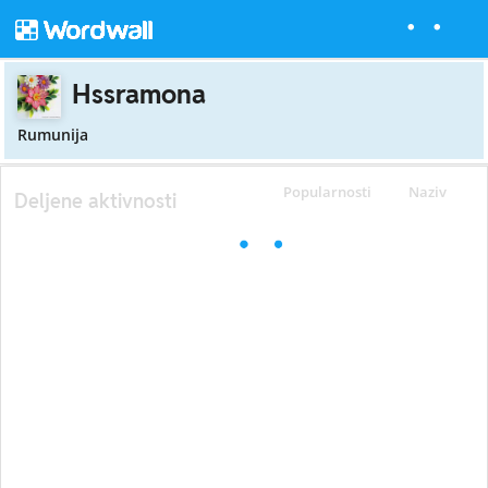
Hssramona
Rumunija
Popularnosti
Naziv
Deljene aktivnosti