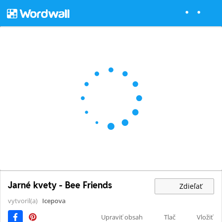
Jarné kvety - Bee Friends
Zdieľať
vytvoril(a)
Icepova
Upraviť obsah
Tlač
Vložiť