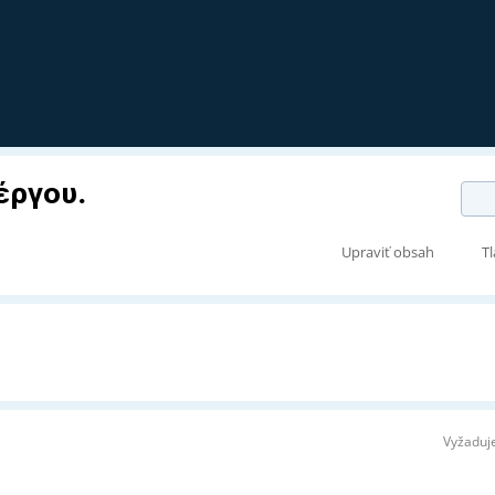
έργου.
Upraviť obsah
Tl
Vyžaduje