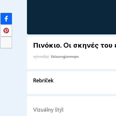
Πινόκιο. Oι σκηνές του 
vytvoril(a)
Estaurogiannopo
Rebríček
Vizuálny štýl