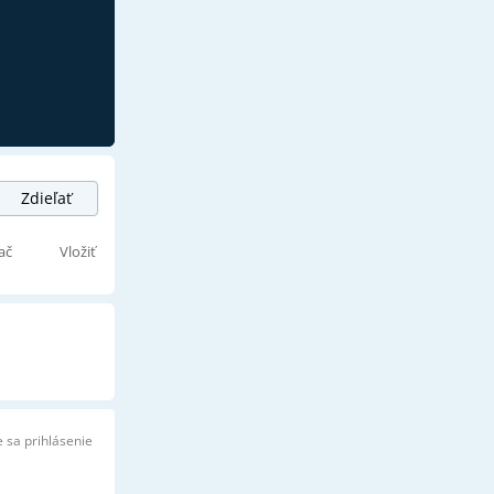
Zdieľať
ač
Vložiť
 sa prihlásenie