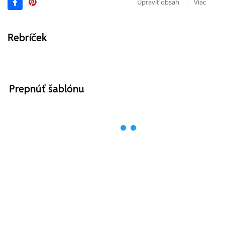
Upraviť obsah
Viac
Rebríček
Prepnúť šablónu