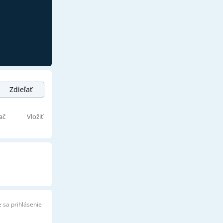
Zdieľať
ač
Vložiť
 sa prihlásenie