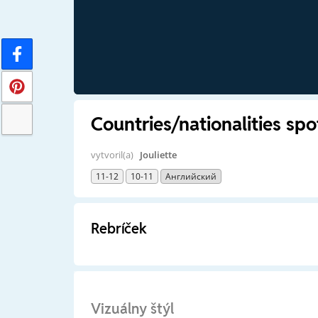
Countries/nationalities spo
vytvoril(a)
Jouliette
11-12
10-11
Английский
Rebríček
Vizuálny štýl