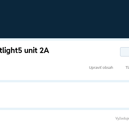
tlight5 unit 2A
Upraviť obsah
Tl
Vyžaduje