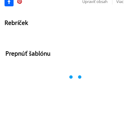
Upraviť obsah
Viac
Rebríček
Prepnúť šablónu