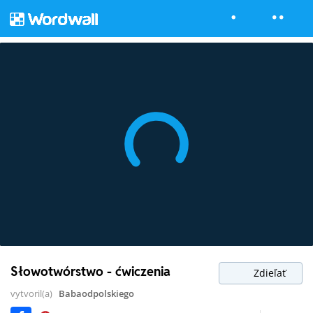
Słowotwórstwo - ćwiczenia
Zdieľať
vytvoril(a)
Babaodpolskiego