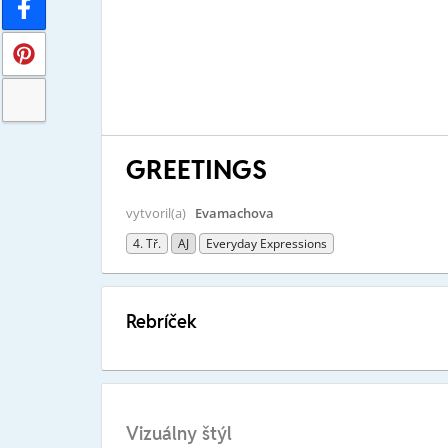
GREETINGS
vytvoril(a)
Evamachova
4. Tř.
AJ
Everyday Expressions
Rebríček
Vizuálny štýl