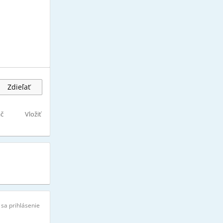
Zdieľať
ač
Vložiť
 sa prihlásenie