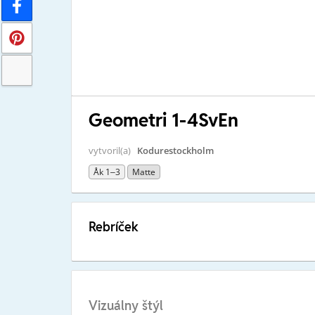
Geometri 1-4SvEn
vytvoril(a)
Kodurestockholm
Åk 1–3
Matte
Rebríček
Vizuálny štýl