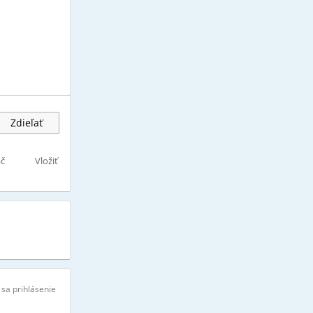
Zdieľať
ač
Vložiť
 sa prihlásenie