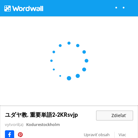
ユダヤ教. 重要単語2-2KRsvjp
Zdieľať
vytvoril(a)
Kodurestockholm
Upraviť obsah
Viac