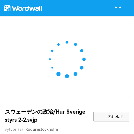
スウェーデンの政治/Hur Sverige
Zdieľať
styrs 2-2.svjp
vytvoril(a)
Kodurestockholm