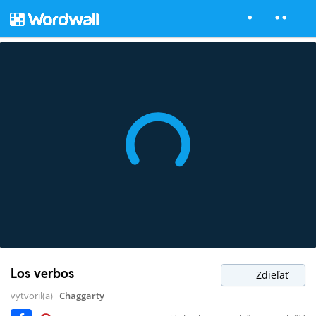
Los verbos
Zdieľať
vytvoril(a)
Chaggarty