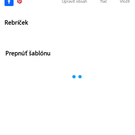
Upraviť obsah
Tlač
Vložiť
Rebríček
Prepnúť šablónu