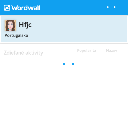
Hfjc
Portugalsko
Popularita
Názov
Zdieľané aktivity