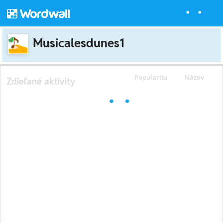
Musicalesdunes1
Popularita
Názov
Zdieľané aktivity