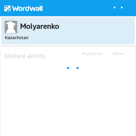
Molyarenko
Kazachstan
Popularita
Názov
Zdieľané aktivity