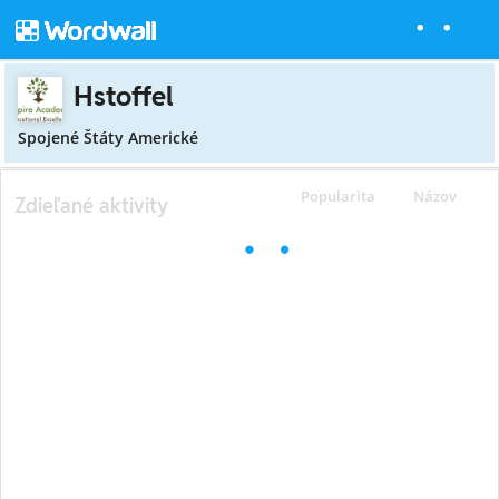
Hstoffel
Spojené Štáty Americké
Popularita
Názov
Zdieľané aktivity