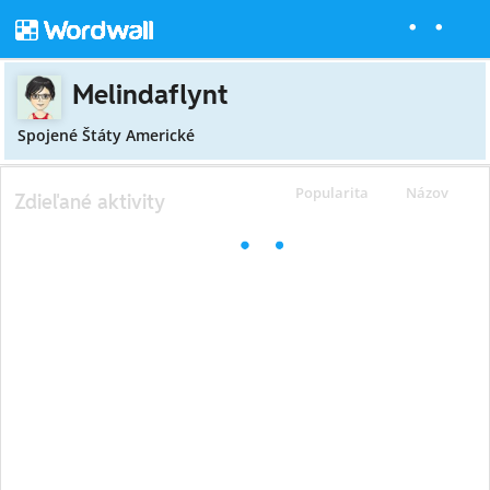
Melindaflynt
Spojené Štáty Americké
Popularita
Názov
Zdieľané aktivity