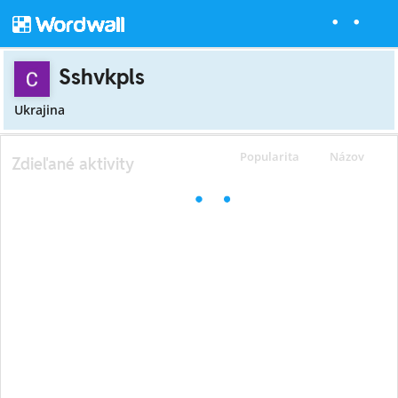
Sshvkpls
Ukrajina
Popularita
Názov
Zdieľané aktivity