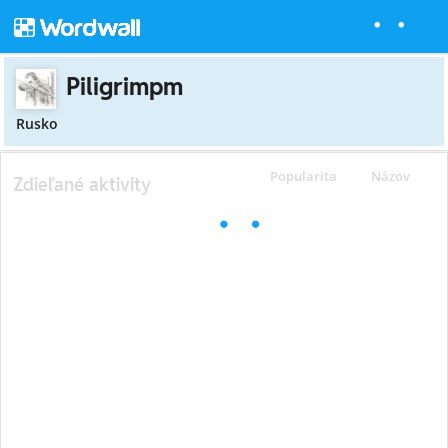
Piligrimpm
Rusko
Popularita
Názov
Zdieľané aktivity