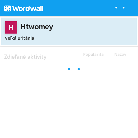
Htwomey
Veľká Británia
Popularita
Názov
Zdieľané aktivity