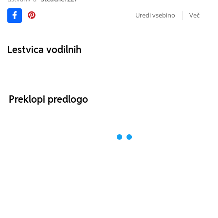
Uredi vsebino
Več
Lestvica vodilnih
Preklopi predlogo