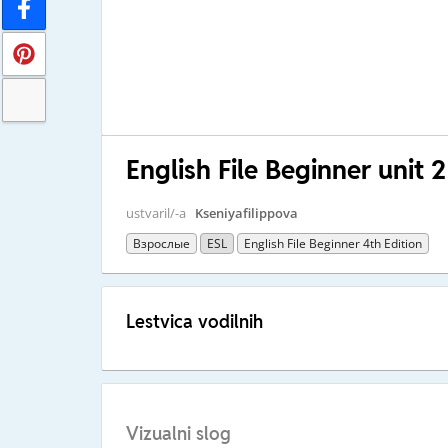
English File Beginner unit 2
ustvaril/-a
Kseniyafilippova
Взрослые
ESL
English File Beginner 4th Edition
Lestvica vodilnih
Vizualni slog