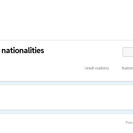
 nationalities
Uredi vsebino
Natisn
Potr