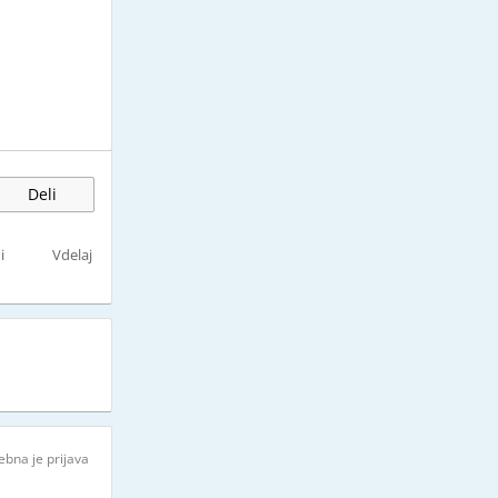
Deli
i
Vdelaj
ebna je prijava