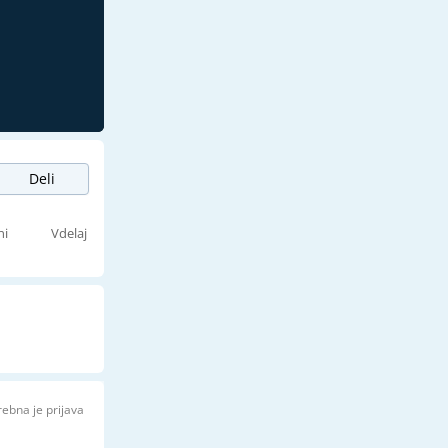
Deli
ni
Vdelaj
rebna je prijava