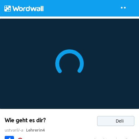
Wie geht es dir?
Deli
ustvaril/-a
Lehrerin4