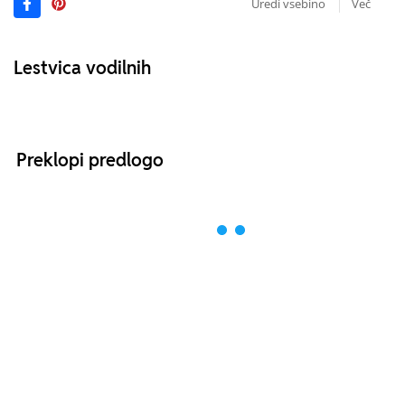
Uredi vsebino
Več
Lestvica vodilnih
Preklopi predlogo