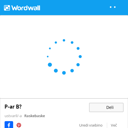
P-ar B?
Deli
ustvaril/-a
Raskebaske
Uredi vsebino
Več