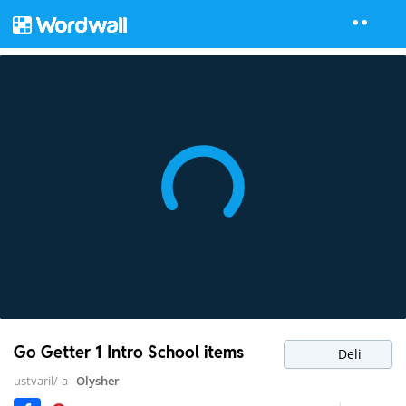
Go Getter 1 Intro School items
Deli
ustvaril/-a
Olysher