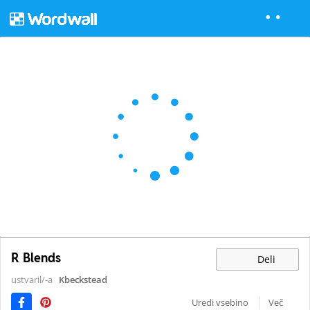
R Blends
Deli
ustvaril/-a
Kbeckstead
Uredi vsebino
Več