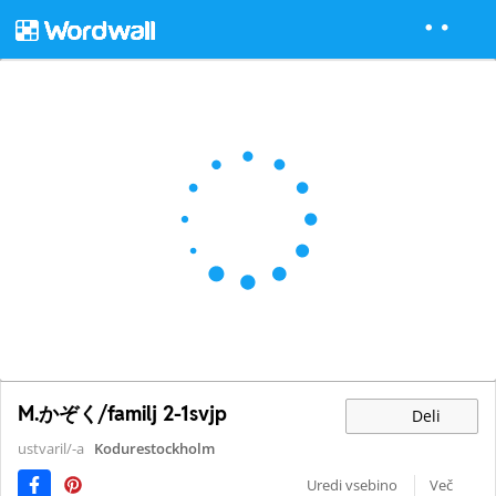
M.かぞく/familj 2-1svjp
Deli
ustvaril/-a
Kodurestockholm
Uredi vsebino
Več