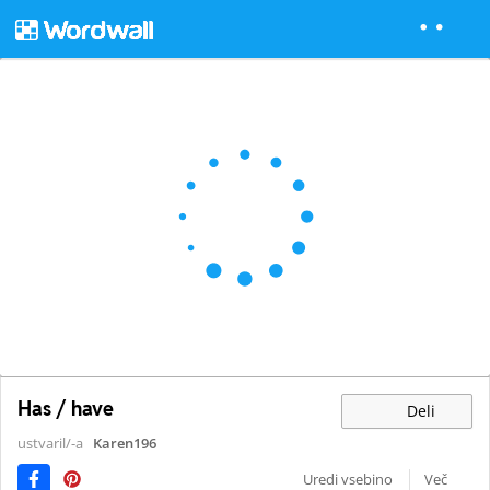
Has / have
Deli
ustvaril/-a
Karen196
Uredi vsebino
Več