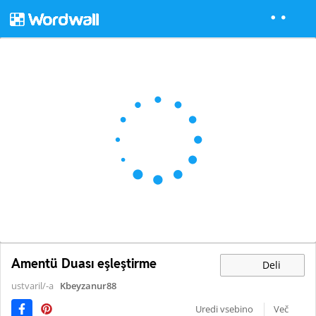
Amentü Duası eşleştirme
Deli
ustvaril/-a
Kbeyzanur88
Uredi vsebino
Več