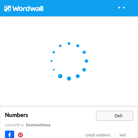
Numbers
Deli
ustvaril/-a
Evamachova
Uredi vsebino
Več