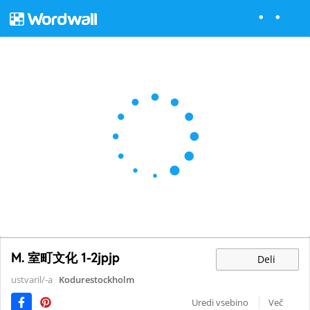
M. 室町文化 1-2jpjp
Deli
ustvaril/-a
Kodurestockholm
Uredi vsebino
Več