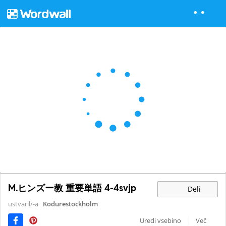
M.ヒンズー教 重要単語 4-4svjp
Deli
ustvaril/-a
Kodurestockholm
Uredi vsebino
Več